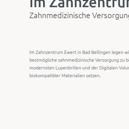
im Zahnzentru
Zahnmedizinische Versorgun
Im Zahnzentrum Ewert in Bad Bellingen legen wi
bestmögliche zahnmedizinische Versorgung zu bi
modernsten Lupenbrillen und der Digitalen Vo
biokompatibler Materialien setzen.
Optimale Hygiene un
Kofferdam
Für eine effektive Wurzelkanalbehandlung ist es