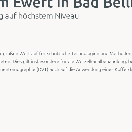
m Ewert in Bad Bell
g auf höchstem Niveau
r großen Wert auf fortschrittliche Technologien und Methoden
eten. Dies gilt insbesondere für die Wurzelkanalbehandlung, b
lumentomographie (DVT) auch auf die Anwendung eines Koffer
d Patientenkomfort durch
 entscheidend, das Behandlungsfeld isoliert und trocken zu hal